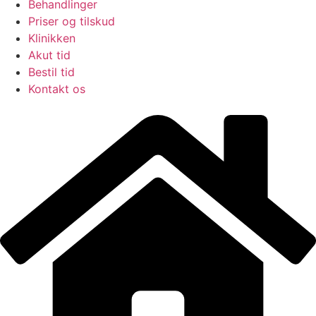
Behandlinger
Priser og tilskud
Klinikken
Akut tid
Bestil tid
Kontakt os